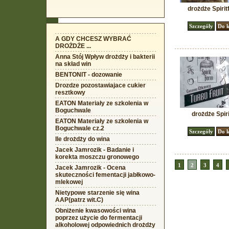
drożdże Spiri
A GDY CHCESZ WYBRAĆ
DROŻDŻE ...
Anna Stój Wpływ drożdży i bakterii
na skład win
BENTONIT - dozowanie
Drozdze pozostawiajace cukier
resztkowy
EATON Materiały ze szkolenia w
Boguchwale
drożdże Spir
EATON Materiały ze szkolenia w
Boguchwale cz.2
Ile drożdży do wina
Jacek Jamrozik - Badanie i
korekta moszczu gronowego
1
2
3
4
Jacek Jamrozik - Ocena
skuteczności fementacji jabłkowo-
mlekowej
Nietypowe starzenie się wina
AAP(patrz wit.C)
Obniżenie kwasowości wina
poprzez użycie do fermentacji
alkoholowej odpowiednich drożdży