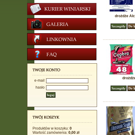
drożdże Alc
drożdż
e-mail
hasło
Produktów w koszyku:
0
Wartość zamówienia:
0,00 zł