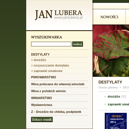
DESTYLATY
»
drożdże
»
oczyszczanie destylatu
»
zaprawki smakowe
PIWOWARSTWO
DESTYLATY
Wina polecane do własnej winoteki
Strona główna
>
DES
Wina z polskich winnic
»
drożdże
[30]
WINIARSTWO
»
zaprawki sm
Wydawnictwa
Z - Drożdże do chleba, podpiwek