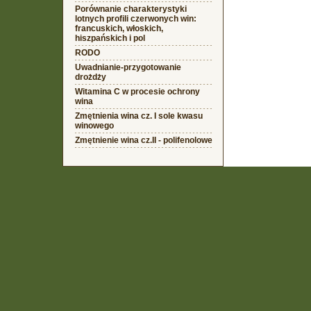
Porównanie charakterystyki
lotnych profili czerwonych win:
francuskich, włoskich,
hiszpańskich i pol
RODO
Uwadnianie-przygotowanie
drożdży
Witamina C w procesie ochrony
wina
Zmętnienia wina cz. I sole kwasu
winowego
Zmętnienie wina cz.II - polifenolowe