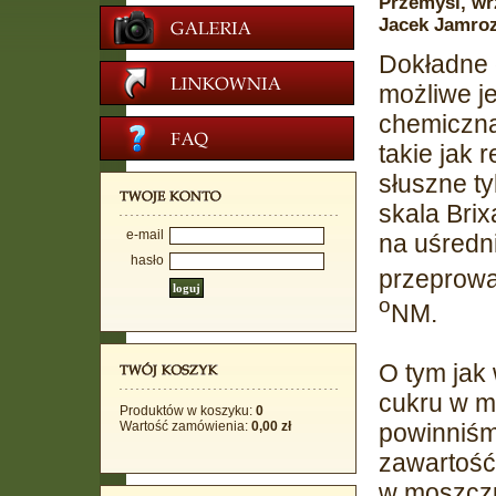
Przemyśl, wr
Jacek Jamroz
Dokładne 
możliwe j
chemiczną
takie jak 
słuszne t
skala Brix
e-mail
na uśredn
hasło
przeprowa
o
NM.
O tym jak
cukru w mo
Produktów w koszyku:
0
Wartość zamówienia:
0,00 zł
powinniśm
zawartość
w moszczu 