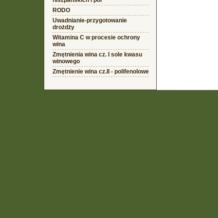
hiszpańskich i pol
RODO
Uwadnianie-przygotowanie
drożdży
Witamina C w procesie ochrony
wina
Zmętnienia wina cz. I sole kwasu
winowego
Zmętnienie wina cz.II - polifenolowe