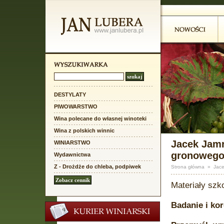
DESTYLATY
PIWOWARSTWO
Wina polecane do własnej winoteki
Wina z polskich winnic
Jacek Jamr
WINIARSTWO
gronoweg
Wydawnictwa
Z - Drożdże do chleba, podpiwek
Strona główna
»
Jace
Materiały szk
Badanie i ko