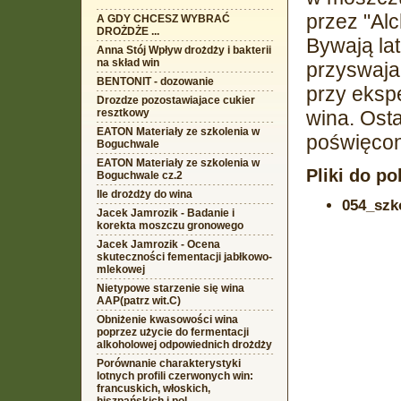
przez "Al
A GDY CHCESZ WYBRAĆ
DROŻDŻE ...
Bywają la
Anna Stój Wpływ drożdży i bakterii
na skład win
przyswajal
BENTONIT - dozowanie
przy eksp
Drozdze pozostawiajace cukier
resztkowy
wina. Ost
EATON Materiały ze szkolenia w
poświęcon
Boguchwale
EATON Materiały ze szkolenia w
Pliki do po
Boguchwale cz.2
Ile drożdży do wina
054_szk
Jacek Jamrozik - Badanie i
korekta moszczu gronowego
Jacek Jamrozik - Ocena
skuteczności fementacji jabłkowo-
mlekowej
Nietypowe starzenie się wina
AAP(patrz wit.C)
Obniżenie kwasowości wina
poprzez użycie do fermentacji
alkoholowej odpowiednich drożdży
Porównanie charakterystyki
lotnych profili czerwonych win:
francuskich, włoskich,