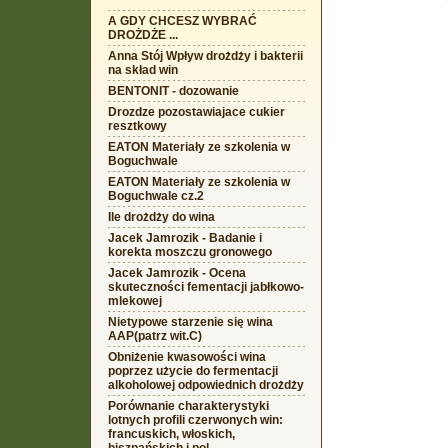
A GDY CHCESZ WYBRAĆ
DROŻDŻE ...
Anna Stój Wpływ drożdży i bakterii
na skład win
BENTONIT - dozowanie
Drozdze pozostawiajace cukier
resztkowy
EATON Materiały ze szkolenia w
Boguchwale
EATON Materiały ze szkolenia w
Boguchwale cz.2
Ile drożdży do wina
Jacek Jamrozik - Badanie i
korekta moszczu gronowego
Jacek Jamrozik - Ocena
skuteczności fementacji jabłkowo-
mlekowej
Nietypowe starzenie się wina
AAP(patrz wit.C)
Obniżenie kwasowości wina
poprzez użycie do fermentacji
alkoholowej odpowiednich drożdży
Porównanie charakterystyki
lotnych profili czerwonych win:
francuskich, włoskich,