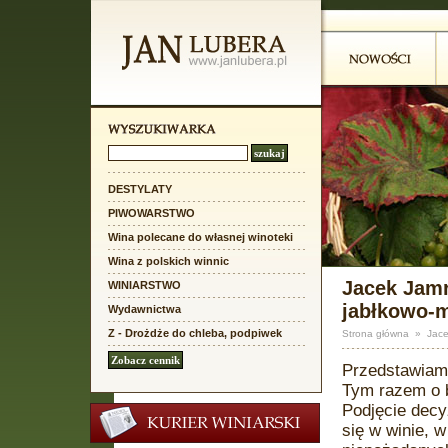
DESTYLATY
PIWOWARSTWO
Wina polecane do własnej winoteki
Wina z polskich winnic
Jacek Jamr
WINIARSTWO
jabłkowo-
Wydawnictwa
Z - Drożdże do chleba, podpiwek
Strona główna
»
Jace
Przedstawiam 
Tym razem o b
Podjęcie decy
się w winie, w