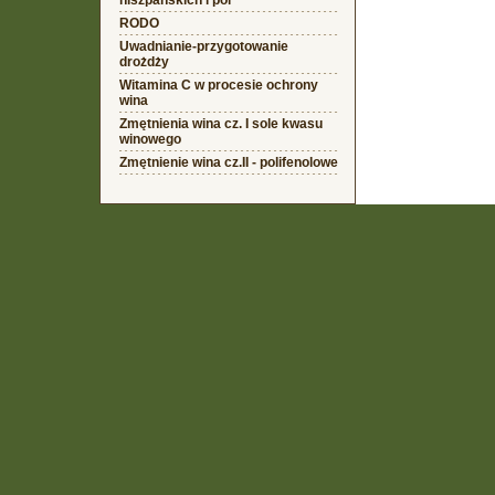
hiszpańskich i pol
RODO
Uwadnianie-przygotowanie
drożdży
Witamina C w procesie ochrony
wina
Zmętnienia wina cz. I sole kwasu
winowego
Zmętnienie wina cz.II - polifenolowe