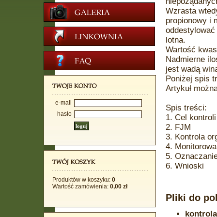
niepożądanyc
Wzrasta wtedy
propionowy i 
oddestylować
lotna.
Wartość kwaso
Nadmierne ilo
jest wadą win
Poniżej spis t
Artykuł można 
e-mail
Spis treści:
hasło
1. Cel kontroli
2. FJM
3. Kontrola o
4. Monitorowa
5. Oznaczani
6. Wnioski
Produktów w koszyku:
0
Wartość zamówienia:
0,00 zł
Pliki do po
kontrol