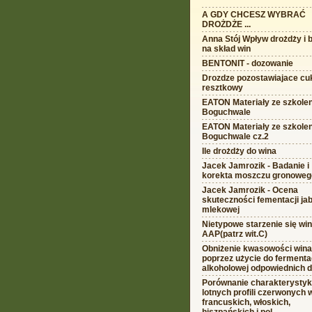
A GDY CHCESZ WYBRAĆ
DROŻDŻE ...
Anna Stój Wpływ drożdży i b
na skład win
BENTONIT - dozowanie
Drozdze pozostawiajace cu
resztkowy
EATON Materiały ze szkolen
Boguchwale
EATON Materiały ze szkolen
Boguchwale cz.2
Ile drożdży do wina
Jacek Jamrozik - Badanie i
korekta moszczu gronoweg
Jacek Jamrozik - Ocena
skuteczności fementacji ja
mlekowej
Nietypowe starzenie się wi
AAP(patrz wit.C)
Obniżenie kwasowości wina
poprzez użycie do fermenta
alkoholowej odpowiednich 
Porównanie charakterystyk
lotnych profili czerwonych 
francuskich, włoskich,