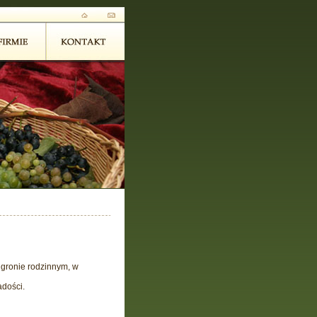
 gronie rodzinnym, w
adości.