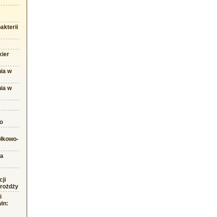
akterii
kier
ia w
ia w
o
błkowo-
na
cji
drożdży
i
win: