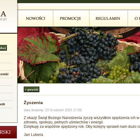
oteki
Życzenia
wek
data dodania: 23 Grudzień 2025 17:09
Z okazji Świąt Bożego Narodzenia życzę wszystkim spędzenia ich w
zdrowiu, spokoju, pełnych uśmiechów i energii.
Dziękuję za wspólnie spędzony rok. Oby kolejny sprawił nam dużo r
Jan Lubera