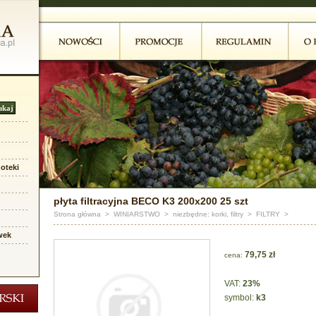
oteki
płyta filtracyjna BECO K3 200x200 25 szt
Strona główna
>
WINIARSTWO
>
niezbędne: korki, filtry
>
FILTRY
>
wek
79,75 zł
cena:
VAT:
23%
symbol:
k3