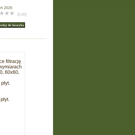
eń 2026
[0,00]
 filtrację
 wymiarach
0, 60x60,
płyt.
płyt.