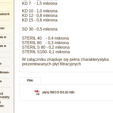
KD 7 - 1,5 mikrona
KD 10 - 1,0 mikrona
akterii
KD 12 - 0,8 mikrona
KD 15 - 0,6 mikrona
kier
SD 30 - 0,5 mikrona
ia w
STERIL 40 - 0,4 mikrona
STERIL 60 - 0,3 mikrona
ia w
STERIL S 80 - 0,2 mikrona
STERIL S100- 0,1 mikrona
W załączniku znajduje się pełna charakterystyka
o
prezentowanych płyt filtracyjnych
błkowo-
Pliki
na
plyty BECO (52,92 kB)
cji
drożdży
i
win: