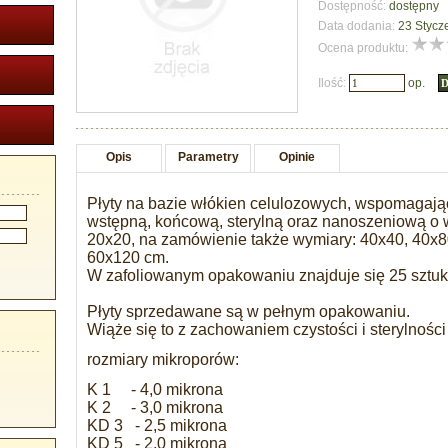
Dostępność:
dostępny
Data dodania:
23 Stycz
Ocena produktu:
Ilość:
op.
Opis
Parametry
Opinie
Płyty na bazie włókien celulozowych, wspomagające
wstępną, końcową, sterylną oraz nanoszeniową o
20x20, na zamówienie także wymiary: 40x40, 40x8
60x120 cm.
W zafoliowanym opakowaniu znajduje się 25 sztuk 
Płyty sprzedawane są w pełnym opakowaniu.
Wiąże się to z zachowaniem czystości i sterylności 
rozmiary mikroporów:
K 1 - 4,0 mikrona
K 2 - 3,0 mikrona
KD 3 - 2,5 mikrona
KD 5 - 2,0 mikrona