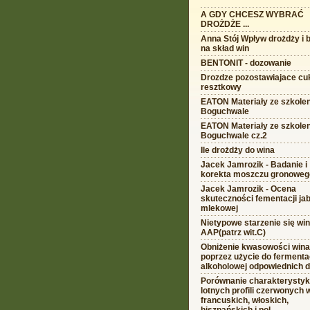
A GDY CHCESZ WYBRAĆ
DROŻDŻE ...
Anna Stój Wpływ drożdży i b
na skład win
BENTONIT - dozowanie
Drozdze pozostawiajace cu
resztkowy
EATON Materiały ze szkolen
Boguchwale
EATON Materiały ze szkolen
Boguchwale cz.2
Ile drożdży do wina
Jacek Jamrozik - Badanie i
korekta moszczu gronoweg
Jacek Jamrozik - Ocena
skuteczności fementacji ja
mlekowej
Nietypowe starzenie się wi
AAP(patrz wit.C)
Obniżenie kwasowości wina
poprzez użycie do fermenta
alkoholowej odpowiednich 
Porównanie charakterystyk
lotnych profili czerwonych 
francuskich, włoskich,